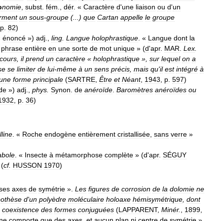
o
nomie
,
subst
.
fém
.,
dér
. «
Caractère
d
'
une
liaison
ou
d
'
un
rment
un
sous
-
groupe
(...)
que
Cartan
appelle
le
groupe
p
.
82
)
«
énoncé
»)
adj
.,
ling
.
Langue
holophrastique
. «
Langue
dont
la
phrase
entière
en
une
sorte
de
mot
unique
» (
d
'
apr
.
MAR
.
Lex
.
scours
,
il
prend
un
caractère
«
holophrastique
»,
sur
lequel
on
a
se
se
limiter
de
lui
-
même
à
un
sens
précis
,
mais
qu
'
il
est
intégré
à
une
forme
principale
(
SARTRE
,
Être
et
Néant
,
1943
,
p
.
597
)
ide
»)
adj
.,
phys
.
Synon
.
de
anéroïde
.
Baromètres
anéroïdes
ou
1932
,
p
.
36
)
lline
. «
Roche
endogène
entièrement
cristallisée
,
sans
verre
»
abole
. «
Insecte
à
métamorphose
complète
» (
d
'
apr
.
SÉGUY
(
cf
.
HUSSON
1970
)
ses
axes
de
symétrie
».
Les
figures
de
corrosion
de
la
dolomie
ne
othèse
d
'
un
polyèdre
moléculaire
holoaxe
hémisymétrique
,
dont
coexistence
des
formes
conjuguées
(
LAPPARENT
,
Minér
.
,
1899
,
ne
comporte
que
des
axes
,
et
aucun
plan
ni
centre
de
symétrie
»