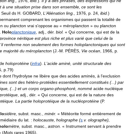
tion
ling
.,
1976
,
ibid
.
).
Il
y
a
des
phrases
,
des
expressions
qui
ne
t
à
une
situation
prise
dans
son
ensemble
,
ce
sont
les
,
Seuil
ds
H
.
GOBARD
,
L
'
Aliénation
ling
.,
1976
,
p
.
24
,
ibid
.
)
permanent
comprenant
les
organismes
qui
passent
la
totalité
de
on
ou
plancton
vrai
s
'
oppose
au
«
méroplancton
»
ou
plancton
).
Holo
planctonique
,
adj
.,
dér
.
biol
.
«
Qui
concerne
,
qui
est
de
la
province
néritique
est
plus
riche
et
plus
varié
que
celui
de
la
u
'
il
renferme
non
seulement
des
formes
holoplanctoniques
qui
sont
e
majorité
du
méroplancton
(
J
.-
M
.
PÉRÈS
,
Vie
océan
,
1966
,
p
.
de
holoprotéine
(
infra
).
L
'
acide
aminé
,
unité
structurale
des
5
,
p
.
79
)
e
dont
l
'
hydrolyse
ne
libère
que
des
acides
aminés
,
à
l
'
exclusion
ines
sont
des
hétéro
-
protéides
essentiellement
constitués
(...)
par
ique
, (...)
et
un
corps
organo
-
phosphoré
,
nommé
acide
nucléique
protéique
,
adj
.,
dér
. «
Qui
concerne
,
qui
est
de
la
nature
des
otéique
.
La
partie
holoprotéique
de
la
nucléoprotéine
(
P
.
lo
sidère
,
subst
.
masc
.,
minér
.
«
Météorite
formé
entièrement
de
rmédiaire
du
lat
.
:
holocauste
,
holographe
(
s
.
v
.
olographe
),
holo
mètre
,
subst
.
masc
.,
astron
.
«
Instrument
servant
à
prendre
 (
Mots
rares
1965
).