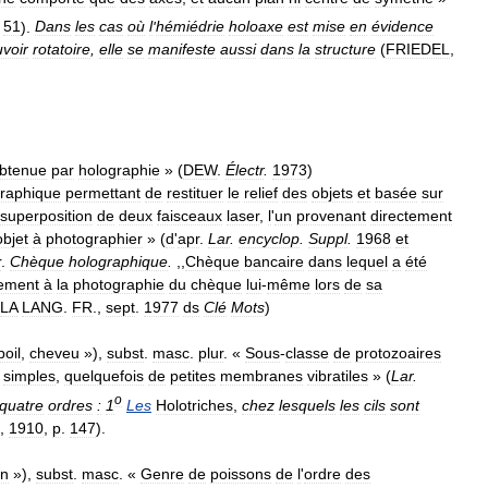
.
51
).
Dans
les
cas
où
l
'
hémiédrie
holoaxe
est
mise
en
évidence
voir
rotatoire
,
elle
se
manifeste
aussi
dans
la
structure
(
FRIEDEL
,
btenue
par
holographie
» (
DEW
.
Électr
.
1973
)
raphique
permettant
de
restituer
le
relief
des
objets
et
basée
sur
superposition
de
deux
faisceaux
laser
,
l
'
un
provenant
directement
objet
à
photographier
» (
d
'
apr
.
Lar
.
encyclop
.
Suppl
.
1968
et
r
.
Chèque
holographique
.
,,
Chèque
bancaire
dans
lequel
a
été
ement
à
la
photographie
du
chèque
lui
-
même
lors
de
sa
LA
LANG
.
FR
.,
sept
.
1977
ds
Clé
Mots
)
poil
,
cheveu
»),
subst
.
masc
.
plur
. «
Sous
-
classe
de
protozoaires
simples
,
quelquefois
de
petites
membranes
vibratiles
» (
Lar
.
o
quatre
ordres
:
1
Les
Holotriches
,
chez
lesquels
les
cils
sont
,
1910
,
p
.
147
).
on
»),
subst
.
masc
. «
Genre
de
poissons
de
l
'
ordre
des