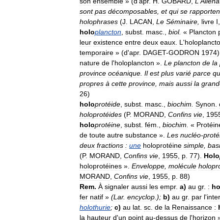
son
ensemble
» (
d
'
apr
.
H
.
GOBARD
,
L
'
Aliéna
sont
pas
décomposables
,
et
qui
se
rapporten
holophrases
(
J
.
LACAN
,
Le
Séminaire
,
livre
I
holo
plancton
,
subst
.
masc
.,
biol
.
«
Plancton
leur
existence
entre
deux
eaux
.
L
'
holoplanct
temporaire
» (
d
'
apr
.
DAGET
-
GODRON
1974
nature
de
l
'
holoplancton
».
Le
plancton
de
la
province
océanique
.
Il
est
plus
varié
parce
q
propres
à
cette
province
,
mais
aussi
la
grand
26
)
holo
protéide
,
subst
.
masc
.,
biochim
.
Synon
.
holoprotéides
(
P
.
MORAND
,
Confins
vie
,
195
holo
protéine
,
subst
.
fém
.,
biochim
.
«
Protéin
de
toute
autre
substance
».
Les
nucléo
-
proté
deux
fractions
:
une
holoprotéine
simple
,
bas
(
P
.
MORAND
,
Confins
vie
,
1955
,
p
.
77
).
Holo
holoprotéines
».
Enveloppe
,
molécule
holopr
MORAND
,
Confins
vie
,
1955
,
p
.
88
)
Rem
.
À
signaler
aussi
les
empr
.
a
)
au
gr
.
:
ho
fer
natif
»
(
Lar
.
encyclop
.);
b
)
au
gr
.
par
l
'
inte
holothurie
;
c
)
au
lat
.
sc
.
de
la
Renaissance
:
la
hauteur
d
'
un
point
au
-
dessus
de
l
'
horizon
»