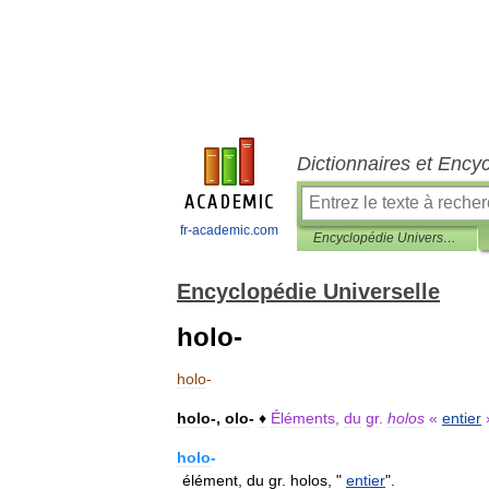
Dictionnaires et Ency
fr-academic.com
Encyclopédie Universelle
Encyclopédie Universelle
holo-
holo
-
holo
-,
olo
-
♦
Éléments
,
du
gr
.
holos
«
entier
holo
-
élément
,
du
gr
.
holos
, "
entier
".