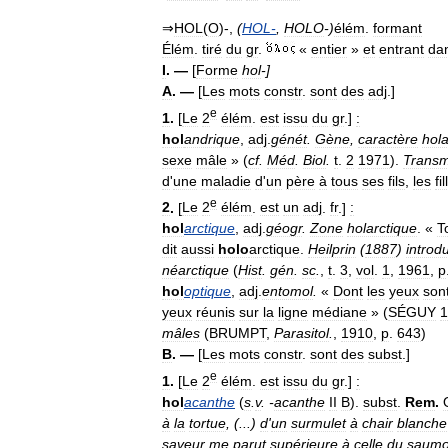
⇒
HOL
(
O
)-,
(
HOL
-
,
HOLO
-)
élém
.
formant
Élém
.
tiré
du
gr
.
«
entier
»
et
entrant
da
I
. —
[
Forme
hol
-]
A
. —
[
Les
mots
constr
.
sont
des
adj
.]
e
1
.
[
Le
2
élém
.
est
issu
du
gr
.]
:
hol
andrique
,
adj
.
génét
.
Gène
,
caractère
hol
sexe
mâle
» (
cf
.
Méd
.
Biol
.
t
.
2
1971
).
Transm
d
'
une
maladie
d
'
un
père
à
tous
ses
fils
,
les
fi
e
2
.
[
Le
2
élém
.
est
un
adj
.
fr
.]
:
hol
arctique
,
adj
.
géogr
.
Zone
holarctique
. «
T
dit
aussi
holo
arctique
.
Heilprin
(
1887
)
introdu
néarctique
(
Hist
.
gén
.
sc
.
,
t
.
3
,
vol
.
1
,
1961
,
p
hol
optique
,
adj
.
entomol
.
«
Dont
les
yeux
son
yeux
réunis
sur
la
ligne
médiane
» (
SÉGUY
1
mâles
(
BRUMPT
,
Parasitol
.
,
1910
,
p
.
643
)
B
. —
[
Les
mots
constr
.
sont
des
subst
.]
e
1
.
[
Le
2
élém
.
est
issu
du
gr
.]
:
hol
acanthe
(
s
.
v
. -
acanthe
II
B
).
subst
.
Rem
.
à
la
tortue
, (...)
d
'
un
surmulet
à
chair
blanche
saveur
me
parut
supérieure
à
celle
du
saum