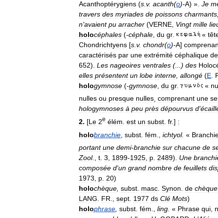
Acanthoptérygiens
(
s
.
v
.
acanth
(
o
)-
A
) ».
Je
m
travers
des
myriades
de
poissons
charmants
n
'
avaient
pu
arracher
(
VERNE
,
Vingt
mille
li
holo
céphales
(
-
céphale
,
du
gr
.
«
têt
Chondrichtyens
[
s
.
v
.
chondr
(
o
)-
A
]
comprenan
caractérisés
par
une
extrémité
céphalique
de
652
).
Les
nageoires
ventrales
(...)
des
Holoc
elles
présentent
un
lobe
interne
,
allongé
(
E
.
holo
gymnose
(
-
gymnose
,
du
gr
.
«
n
nulles
ou
presque
nulles
,
comprenant
une
se
hologymnoses
à
peu
près
dépourvus
d
'
écaill
e
2
.
[
Le
2
élém
.
est
un
subst
.
fr
.]
:
holo
branchie
,
subst
.
fém
.,
ichtyol
.
«
Branchi
portant
une
demi
-
branchie
sur
chacune
de
s
Zool
.
,
t
.
3
,
1899
-
1925
,
p
.
2489
).
Une
branchi
composée
d
'
un
grand
nombre
de
feuillets
di
1973
,
p
.
20
)
holo
chèque
,
subst
.
masc
.
Synon
.
de
chèque
LANG
.
FR
.,
sept
.
1977
ds
Clé
Mots
)
holo
phrase
,
subst
.
fém
.,
ling
.
«
Phrase
qui
,