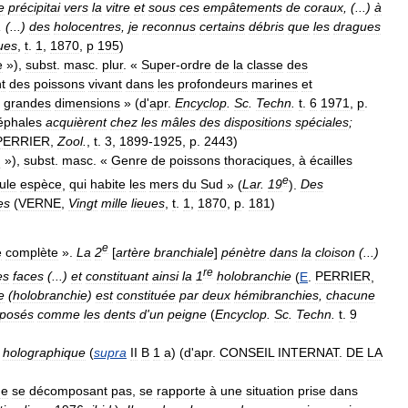
e
précipitai
vers
la
vitre
et
sous
ces
empâtements
de
coraux
, (...)
à
, (...)
des
holocentres
,
je
reconnus
certains
débris
que
les
dragues
eues
,
t
.
1
,
1870
,
p
195
)
e
»),
subst
.
masc
.
plur
. «
Super
-
ordre
de
la
classe
des
t
des
poissons
vivant
dans
les
profondeurs
marines
et
grandes
dimensions
» (
d
'
apr
.
Encyclop
.
Sc
.
Techn
.
t
.
6
1971
,
p
.
éphales
acquièrent
chez
les
mâles
des
dispositions
spéciales
;
PERRIER
,
Zool
.
,
t
.
3
,
1899
-
1925
,
p
.
2443
)
u
»),
subst
.
masc
. «
Genre
de
poissons
thoraciques
,
à
écailles
e
ule
espèce
,
qui
habite
les
mers
du
Sud
» (
Lar
.
19
).
Des
es
(
VERNE
,
Vingt
mille
lieues
,
t
.
1
,
1870
,
p
.
181
)
e
e
complète
».
La
2
[
artère
branchiale
]
pénètre
dans
la
cloison
(...)
re
es
faces
(...)
et
constituant
ainsi
la
1
holobranchie
(
E
.
PERRIER
,
e
(
holobranchie
)
est
constituée
par
deux
hémibranchies
,
chacune
sposés
comme
les
dents
d
'
un
peigne
(
Encyclop
.
Sc
.
Techn
.
t
.
9
holographique
(
supra
II
B
1
a
) (
d
'
apr
.
CONSEIL
INTERNAT
.
DE
LA
ne
se
décomposant
pas
,
se
rapporte
à
une
situation
prise
dans