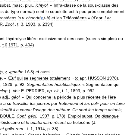
subst
.
masc
.
plur
.,
ichtyol
.
«
Infra
-
classe
de
la
sous
-
classe
des
es
du
type
normal
)
sont
le
squelette
est
à
peu
près
complètement
rostéens
[
s
.
v
.
chondr
(
o
)-
A
]
et
les
Téléostéens
» (
d
'
apr
.
Lar
.
ER
,
Zool
.
,
t
.
3
,
1903
,
p
.
2394
)
ont
l
'
hydrolyse
libère
exclusivement
des
oses
(
sucres
simples
)
ou
.
t
.
6
1971
,
p
.
404
)
(
s
.
v
. -
gnathe
I
A
3
)
et
aussi
:
e
. «
Œuf
qui
se
segmente
totalement
» (
d
'
apr
.
HUSSON
1970
).
2
,
1929
,
p
.
92
.
Segmentation
holoblastique
.
«
Segmentation
qui
clop
.
).
Voir
E
.
PERRIER
,
op
.
cit
.
,
t
.
1
,
1893
,
p
.
992
)
adj
.,
géol
.
«
Qui
concerne
la
période
la
plus
récente
de
l
'
ère
e
a
su
travailler
les
pierres
par
frottement
et
les
polir
pour
en
faire
bientôt
il
a
connu
l
'
usage
des
métaux
.
Ce
sont
les
temps
actuels
,
BOULE
,
Conf
.
géol
.
,
1907
,
p
.
178
).
Emploi
subst
.
On
distingue
pléistocène
et
le
quaternaire
récent
ou
holocène
(
J
.
.
et
gallo
-
rom
.
,
t
.
1
,
1914
,
p
.
35
)