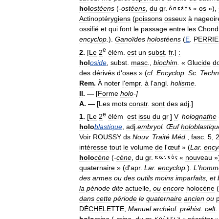
hol
ostéens
(
-
ostéens
,
du
gr
.
«
os
»),
Actinoptérygiens
(
poissons
osseux
à
nageoir
ossifié
et
qui
font
le
passage
entre
les
Chond
encyclop
.
).
Ganoïdes
holostéens
(
E
.
PERRI
e
2
.
[
Le
2
élém
.
est
un
subst
.
fr
.]
:
hol
oside
,
subst
.
masc
.,
biochim
.
«
Glucide
d
des
dérivés
d
'
oses
» (
cf
.
Encyclop
.
Sc
.
Techn
Rem
.
À
noter
l
'
empr
.
à
l
'
angl
.
holisme
.
II
. —
[
Forme
holo
-]
A
. —
[
Les
mots
constr
.
sont
des
adj
.]
e
1
.
[
Le
2
élém
.
est
issu
du
gr
.]
V
.
holognathe
holo
blastique
,
adj
.
embryol
.
Œuf
holoblastiqu
Voir
ROUSSY
ds
Nouv
.
Traité
Méd
.
,
fasc
.
5
,
intéresse
tout
le
volume
de
l
'
œuf
» (
Lar
.
ency
holo
cène
(
-
cène
,
du
gr
.
«
nouveau
»
quaternaire
» (
d
'
apr
.
Lar
.
encyclop
.
).
L
'
homm
des
armes
ou
des
outils
moins
imparfaits
,
et
la
période
dite
actuelle
,
ou
encore
holocène
(
dans
cette
période
le
quaternaire
ancien
ou
DÉCHELETTE
,
Manuel
archéol
.
préhist
.
celt