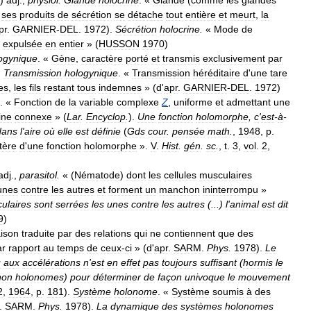
)
adj
.,
physiol
.
Glande
holocrine
. «
Glande
(
comme
les
glandes
ses
produits
de
sécrétion
se
détache
tout
entière
et
meurt
,
la
pr
.
GARNIER
-
DEL
.
1972
).
Sécrétion
holocrine
.
«
Mode
de
expulsée
en
entier
» (
HUSSON
1970
)
ogynique
. «
Gène
,
caractère
porté
et
transmis
exclusivement
par
.
Transmission
hologynique
. «
Transmission
héréditaire
d
'
une
tare
les
,
les
fils
restant
tous
indemnes
» (
d
'
apr
.
GARNIER
-
DEL
.
1972
)
. «
Fonction
de
la
variable
complexe
Z
,
uniforme
et
admettant
une
ine
connexe
» (
Lar
.
Encyclop
.
).
Une
fonction
holomorphe
,
c
'
est
-
à
-
dans
l
'
aire
où
elle
est
définie
(
Gds
cour
.
pensée
math
.
,
1948
,
p
.
tère
d
'
une
fonction
holomorphe
».
V
.
Hist
.
gén
.
sc
.
,
t
.
3
,
vol
.
2
,
adj
.,
parasitol
.
« (
Nématode
)
dont
les
cellules
musculaires
unes
contre
les
autres
et
forment
un
manchon
ininterrompu
»
ulaires
sont
serrées
les
unes
contre
les
autres
(...)
l
'
animal
est
dit
9
)
aison
traduite
par
des
relations
qui
ne
contiennent
que
des
ar
rapport
au
temps
de
ceux
-
ci
» (
d
'
apr
.
SARM
.
Phys
.
1978
).
Le
u
aux
accélérations
n
'
est
en
effet
pas
toujours
suffisant
(
hormis
le
non
holonomes
)
pour
déterminer
de
façon
univoque
le
mouvement
2
,
1964
,
p
.
181
).
Système
holonome
. «
Système
soumis
à
des
.
SARM
.
Phys
.
1978
).
La
dynamique
des
systèmes
holonomes