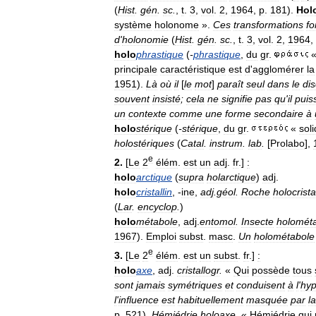
(
Hist
.
gén
.
sc
.
,
t
.
3
,
vol
.
2
,
1964
,
p
.
181
).
Hol
système
holonome
».
Ces
transformations
fo
d
'
holonomie
(
Hist
.
gén
.
sc
.
,
t
.
3
,
vol
.
2
,
1964
,
holo
phrastique
(
-
phrastique
,
du
gr
.
principale
caractéristique
est
d
'
agglomérer
la
1951
).
Là
où
il
[
le
mot
]
paraît
seul
dans
le
di
souvent
insisté
;
cela
ne
signifie
pas
qu
'
il
puis
un
contexte
comme
une
forme
secondaire
à
holo
stérique
(
-
stérique
,
du
gr
.
«
sol
holostériques
(
Catal
.
instrum
.
lab
.
[
Prolabo
],
e
2
.
[
Le
2
élém
.
est
un
adj
.
fr
.]
:
holo
arctique
(
supra
holarctique
)
adj
.
holo
cristallin
, -
ine
,
adj
.
géol
.
Roche
holocrista
(
Lar
.
encyclop
.
)
holo
métabole
,
adj
.
entomol
.
Insecte
holomét
1967
).
Emploi
subst
.
masc
.
Un
holométabole
e
3
.
[
Le
2
élém
.
est
un
subst
.
fr
.]
:
holo
axe
,
adj
.
cristallogr
.
«
Qui
possède
tous
sont
jamais
symétriques
et
conduisent
à
l
'
hyp
l
'
influence
est
habituellement
masquée
par
la
p
.
521
).
Hémiédrie
holoaxe
. «
Hémiédrie
qui