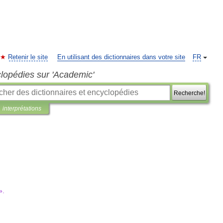
Retenir le site
En utilisant des dictionnaires dans votre site
FR
clopédies sur 'Academic'
Recherche!
interprétations
».