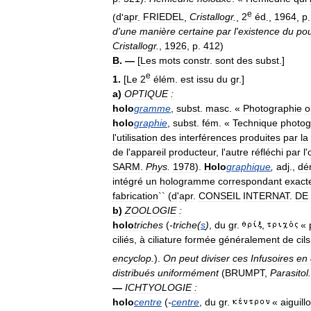
e
(
d
'
apr
.
FRIEDEL
,
Cristallogr
.
,
2
éd
.,
1964
,
p
d
'
une
manière
certaine
par
l
'
existence
du
pou
Cristallogr
.
,
1926
,
p
.
412
)
B
. —
[
Les
mots
constr
.
sont
des
subst
.]
e
1
.
[
Le
2
élém
.
est
issu
du
gr
.]
a
)
OPTIQUE
:
holo
gramme
,
subst
.
masc
. «
Photographie
o
holo
graphie
,
subst
.
fém
. «
Technique
photog
l
'
utilisation
des
interférences
produites
par
la
de
l
'
appareil
producteur
,
l
'
autre
réfléchi
par
l
'
SARM
.
Phys
.
1978
).
Holo
graphique
,
adj
.,
dé
intégré
un
hologramme
correspondant
exact
fabrication
`` (
d
'
apr
.
CONSEIL
INTERNAT
.
DE
b
)
ZOOLOGIE
:
holo
triches
(
-
triche
(
s
)
,
du
gr
.
,
«
ciliés
,
à
ciliature
formée
généralement
de
cils
encyclop
.
).
On
peut
diviser
ces
Infusoires
en
distribués
uniformément
(
BRUMPT
,
Parasitol
.
—
ICHTYOLOGIE
:
holo
centre
(
-
centre
,
du
gr
.
«
aiguill