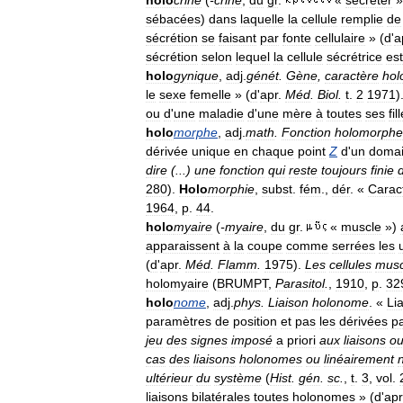
holo
crine
(
-
crine
,
du
gr
.
«
sécréter
»
sébacées
)
dans
laquelle
la
cellule
remplie
de
sécrétion
se
faisant
par
fonte
cellulaire
» (
d
'
a
sécrétion
selon
lequel
la
cellule
sécrétrice
est
holo
gynique
,
adj
.
génét
.
Gène
,
caractère
hol
le
sexe
femelle
» (
d
'
apr
.
Méd
.
Biol
.
t
.
2
1971
)
ou
d
'
une
maladie
d
'
une
mère
à
toutes
ses
fil
holo
morphe
,
adj
.
math
.
Fonction
holomorphe
dérivée
unique
en
chaque
point
Z
d
'
un
doma
dire
(...)
une
fonction
qui
reste
toujours
finie
280
).
Holo
morphie
,
subst
.
fém
.,
dér
. «
Carac
1964
,
p
.
44
.
holo
myaire
(
-
myaire
,
du
gr
.
«
muscle
»)
apparaissent
à
la
coupe
comme
serrées
les
(
d
'
apr
.
Méd
.
Flamm
.
1975
).
Les
cellules
musc
holomyaire
(
BRUMPT
,
Parasitol
.
,
1910
,
p
.
32
holo
nome
,
adj
.
phys
.
Liaison
holonome
. «
Li
paramètres
de
position
et
pas
les
dérivées
p
jeu
des
signes
imposé
a
priori
aux
liaisons
o
cas
des
liaisons
holonomes
ou
linéairement
ultérieur
du
système
(
Hist
.
gén
.
sc
.
,
t
.
3
,
vol
.
liaisons
bilatérales
toutes
holonomes
» (
d
'
apr