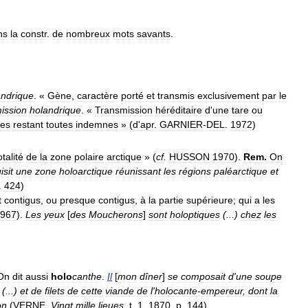
ns
la
constr
.
de
nombreux
mots
savants
.
andrique
. «
Gène
,
caractère
porté
et
transmis
exclusivement
par
le
ission
holandrique
. «
Transmission
héréditaire
d
'
une
tare
ou
lles
restant
toutes
indemnes
» (
d
'
apr
.
GARNIER
-
DEL
.
1972
)
otalité
de
la
zone
polaire
arctique
» (
cf
.
HUSSON
1970
).
Rem
.
On
isit
une
zone
holoarctique
réunissant
les
régions
paléarctique
et
.
424
)
t
contigus
,
ou
presque
contigus
,
à
la
partie
supérieure
;
qui
a
les
967
).
Les
yeux
[
des
Moucherons
]
sont
holoptiques
(...)
chez
les
On
dit
aussi
holo
canthe
.
Il
[
mon
dîner
]
se
composait
d
'
une
soupe
(...)
et
de
filets
de
cette
viande
de
l
'
holocante
-
empereur
,
dont
la
on
(
VERNE
,
Vingt
mille
lieues
,
t
.
1
,
1870
,
p
.
144
)